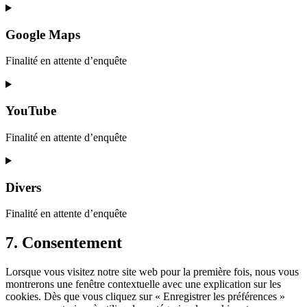
Consent
to
service
Google Maps
google-
fonts
Finalité en attente d’enquête
Consent
to
service
YouTube
google-
maps
Finalité en attente d’enquête
Consent
to
service
Divers
youtube
Finalité en attente d’enquête
Consent
7. Consentement
to
service
Lorsque vous visitez notre site web pour la première fois, nous vous
divers
montrerons une fenêtre contextuelle avec une explication sur les
cookies. Dès que vous cliquez sur « Enregistrer les préférences »