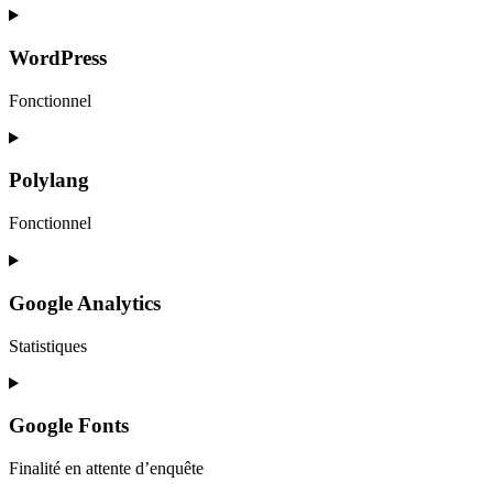
Consent
to
service
WordPress
google-
recaptcha
Fonctionnel
Consent
to
service
Polylang
wordpress
Fonctionnel
Consent
to
service
Google Analytics
polylang
Statistiques
Consent
to
service
Google Fonts
google-
analytics
Finalité en attente d’enquête