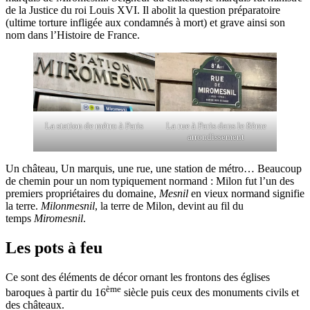
de la Justice du roi Louis XVI. Il abolit la question préparatoire
(ultime torture infligée aux condamnés à mort) et grave ainsi son
nom dans l’Histoire de France.
La station de métro à Paris
La rue à Paris dans le 8ème
arrondissement
Un château, Un marquis, une rue, une station de métro… Beaucoup
de chemin pour un nom typiquement normand : Milon fut l’un des
premiers propriétaires du domaine,
Mesnil
en vieux normand signifie
la terre.
Milonmesnil
, la terre de Milon, devint au fil du
temps
Miromesnil
.
Les pots à feu
Ce sont des éléments de décor ornant les frontons des églises
ème
baroques à partir du 16
siècle puis ceux des monuments civils et
des châteaux.